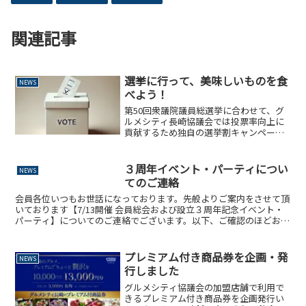
関連記事
選挙に行って、美味しいものを食
NEWS
べよう！
第50回衆議院議員総選挙に合わせて、グ
ルメシティ長崎協議会では投票率向上に
貢献するため独自の選挙割キャンペーン
を実施することとなりました。詳しくは
下記ページをご覧ください。
３周年イベント・パーティについ
NEWS
てのご連絡
会員各位いつもお世話になっております。先般よりご案内をさせて頂
いております【7/13開催 会員総会および設立３周年記念イベント・
パーティ】についてのご連絡でございます。以下、ご確認のほどお願
い申し上げます。❶飲食経営トークセッションのご参加...
プレミアム付き商品券を企画・発
NEWS
行しました
グルメシティ協議会の加盟店舗で利用で
きるプレミアム付き商品券を企画発行い