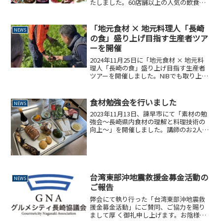
たしました。60店舗以上の人気の飲食店
でご利用いただけます。詳細は特設サイ
トをご覧下さい。
「地元食材 × 地元料理人「長崎
NEWS
の食」盛り上げ目指す生産者ツア
ーを開催
2024年11月25日に「地元食材 × 地元料
理人「長崎の食」盛り上げ目指す生産者
ツアーを開催しました。NIBでも取り上げ
ていただきました。
食材勉強会を行いました
NEWS
2023年11月13日、諫早市にて「素材の勉
強会～長崎県内食材の理解と料理技術の
向上～」を開催しました。講師のお2人
と、長崎県内から11名の料理人と生産者
10社、長崎県・諫早市の担当の方、メデ
ィア各社、総勢50名を超えるメンバーで
長崎の可能...
台湾東部沖地震救援金募金活動の
NEWS
ご報告
弊会にて執り行った「台湾東部沖地震救
援金募金活動」にご賛同、ご協力を賜り
まして厚 く御礼申し上げます。お陰様を