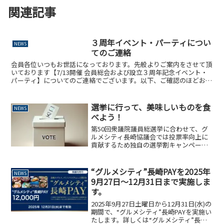
関連記事
３周年イベント・パーティについ
NEWS
てのご連絡
会員各位いつもお世話になっております。先般よりご案内をさせて頂
いております【7/13開催 会員総会および設立３周年記念イベント・
パーティ】についてのご連絡でございます。以下、ご確認のほどお願
い申し上げます。❶飲食経営トークセッションのご参加...
選挙に行って、美味しいものを食
NEWS
べよう！
第50回衆議院議員総選挙に合わせて、グ
ルメシティ長崎協議会では投票率向上に
貢献するため独自の選挙割キャンペーン
を実施することとなりました。詳しくは
下記ページをご覧ください。
“グルメシティ”長崎PAYを2025年
NEWS
9月27日〜12月31日まで実施しま
す。
2025年9月27日土曜日から12月31日(水)の
期間で、“グルメシティ”長崎PAYを実施い
たします。詳しくは“グルメシティ”長崎