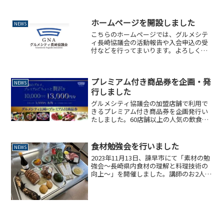
PAYのページを御覧ください。チラシと引
換券の画像
ホームページを開設しました
NEWS
こちらのホームページでは、グルメシテ
ィ長崎協議会の活動報告や入会申込の受
付などを行ってまいります。よろしくお
願いいたします。
プレミアム付き商品券を企画・発
NEWS
行しました
グルメシティ協議会の加盟店舗で利用で
きるプレミアム付き商品券を企画発行い
たしました。60店舗以上の人気の飲食店
でご利用いただけます。詳細は特設サイ
トをご覧下さい。
食材勉強会を行いました
NEWS
2023年11月13日、諫早市にて「素材の勉
強会～長崎県内食材の理解と料理技術の
向上～」を開催しました。講師のお2人
と、長崎県内から11名の料理人と生産者
10社、長崎県・諫早市の担当の方、メデ
ィア各社、総勢50名を超えるメンバーで
長崎の可能...